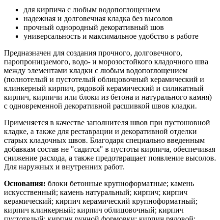
для кирпича с любым водопоглощением
надежная и долговечная кладка без высолов
прочный однородный декоративный шов
универсальность и максимальное удобство в работе
Предназначен для создания прочного, долговечного,
паропроницаемого, водо- и морозостойкого кладочного шва
между элементами кладки с любым водопоглощением
(полнотелый и пустотелый облицовочный керамический и
клинкерный кирпич, рядовой керамический и силикатный
кирпич, кирпичи или блоки из бетона и натурального камня)
с одновременной декоративной расшивкой швов кладки.
Применяется в качестве заполнителя швов при пустошовной
кладке, а также для реставрации и декоративной отделки
старых кладочных швов. Благодаря специально введенным
добавкам состав не "садится" в пустоты кирпича, обеспечивая
снижение расхода, а также предотвращает появление высолов.
Для наружных и внутренних работ.
Основания:
блоки бетонные крупноформатные; камень
искусственный; камень натуральный; кирпич; кирпич
керамический; кирпич керамический крупноформатный;
кирпич клинкерный; кирпич облицовочный; кирпич
пустотелый; кирпич ручной формовки; кирпич рядовой;