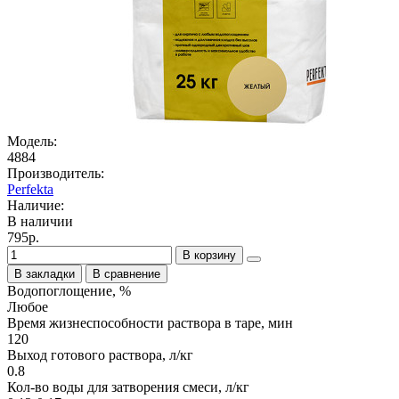
Модель:
4884
Производитель:
Perfekta
Наличие:
В наличии
795р.
В корзину
В закладки
В сравнение
Водопоглощение, %
Любое
Время жизнеспособности раствора в таре, мин
120
Выход готового раствора, л/кг
0.8
Кол-во воды для затворения смеси, л/кг